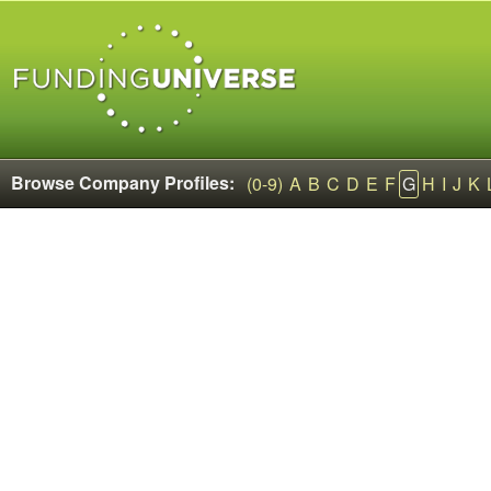
Browse Company Profiles:
(0-9)
A
B
C
D
E
F
G
H
I
J
K